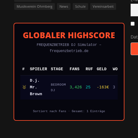
Musikverein Ohrnberg
News
Schule
Vereinsarbeit
GLOBALER HIGHSCORE
Da
FREQUENZBETRIEB DJ Simulator –
frequenzbetrieb.de
#
SPIELER
STAGE
FANS
RUF
GELD
WOCHEN
DA
D.j.
BEDROOM
🥇
Mr.
3,426
25
-163€
3
23.
DJ
Brown
Sortiert nach Fans · Gesamt: 1 Einträge