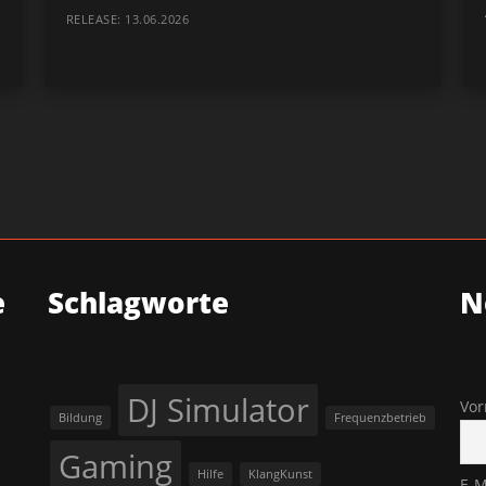
RELEASE: 13.06.2026
e
Schlagworte
N
DJ Simulator
Vo
Bildung
Frequenzbetrieb
Gaming
Hilfe
KlangKunst
E-M