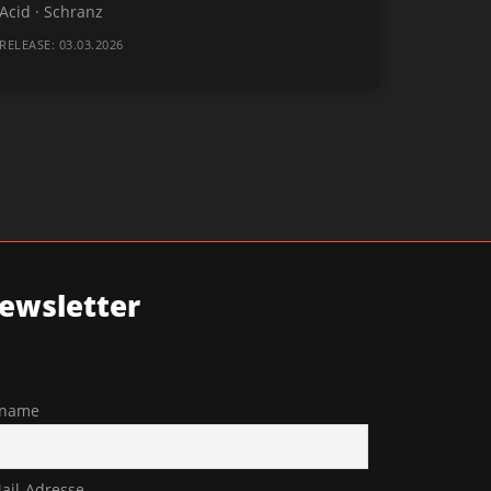
Acid · Schranz
RELEASE: 03.03.2026
ewsletter
rname
ail-Adresse