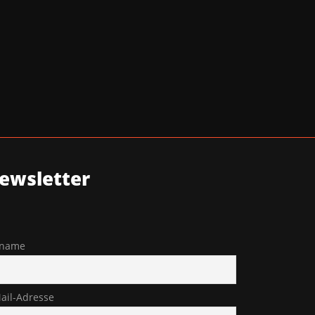
ewsletter
rname
ail-Adresse