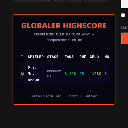
GLOBALER HIGHSCORE
Da
FREQUENZBETRIEB DJ Simulator –
frequenzbetrieb.de
#
SPIELER
STAGE
FANS
RUF
GELD
WOCHEN
DA
D.j.
BEDROOM
🥇
Mr.
3,426
25
-163€
3
23.
DJ
Brown
Sortiert nach Fans · Gesamt: 1 Einträge