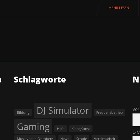
MEHR LESEN
e
Schlagworte
N
DJ Simulator
Vo
Bildung
Frequenzbetrieb
Gaming
Hilfe
KlangKunst
E-M
Musikverein Ohrnberg
News
Schule
Vereinsarbeit