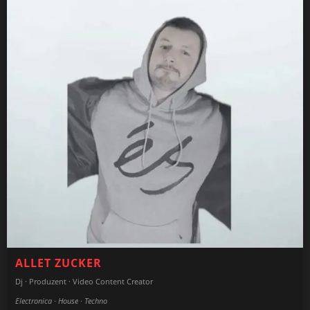
ALLET ZUCKER
Dj · Produzent · Video Content Creator
Electronica · House · Techno