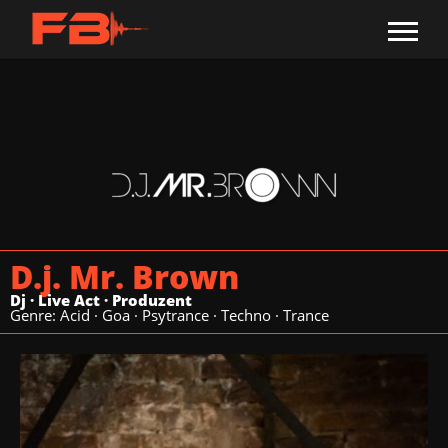
D.j. Mr. Brown
Dj
·
Live Act
·
Produzent
Genre:
Acid
·
Goa
·
Psytrance
·
Techno
·
Trance