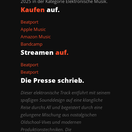
2025 in der Kategorie Elektronische Musik.
Kaufen
auf.
Beatport
Apple Music
Amazon Music
Bandcamp
Streamen
auf.
Beatport
Beatport
Die Presse schrieb.
Dieser elektronische Track entführt mit seinem
spaßigen Sounddesign auf eine klangliche
Reise durchs All und begeistert durch eine
gelungene Mischung aus nostalgischen
Oldschool-Vives und modernen
Produktionstechniken. Die